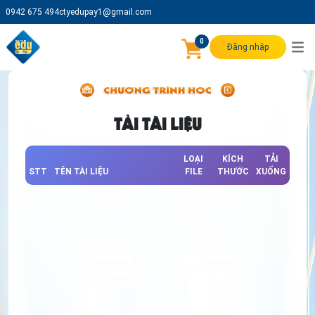
0942 675 494
ctyedupay1@gmail.com
0
Đăng nhập
TẢI TÀI LIỆU
LOẠI
KÍCH
TẢI
STT
TÊN TÀI LIỆU
FILE
THƯỚC
XUỐNG