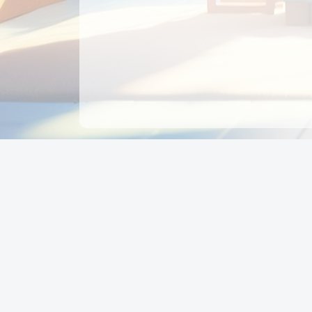
CÔNG TY CỔ PHẦN EDUPAY
GROUP
Người đại diện: NGUYỄN THỊ MAI PHƯƠNG
MST: 0319396934 - Cấp ngày: 04/02/2026 - Nơi cấ
Sở KH & ĐT TPHCM
Giờ làm việc: Thứ 2 – Thứ 6: 8:00 - 17:00 Thứ 7 : 8
- 12:00