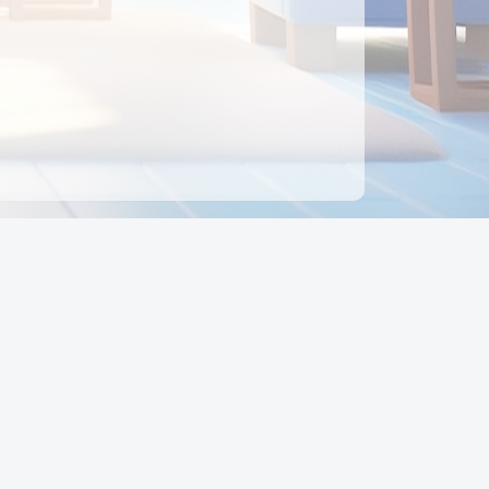
ên hệ
Địa chỉ:
Số 88, Đường Số 7, Phường Hạnh Thông,
TP Hồ Chí Minh, Việt Nam
Điện thoại:
0942 675 494
Email:
Ctyedupay1@gmail.com