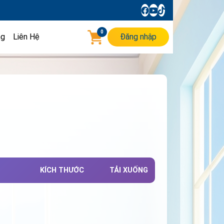
0
ng
Liên Hệ
Đăng nhập
KÍCH THƯỚC
TẢI XUỐNG