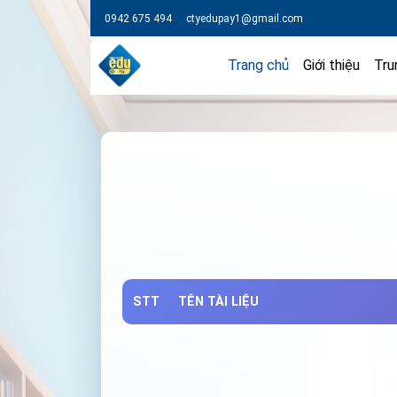
0942 675 494
ctyedupay1@gmail.com
Trang chủ
Giới thiệu
Tru
STT
TÊN TÀI LIỆU