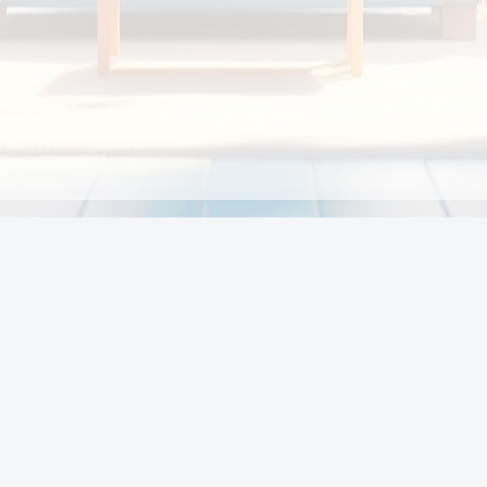
Chính sách
Li
Chính sách và điều khoản
Chính sách giao hàng
Chính sách thanh toán
p:
Chính sách đổi trả hàng
:00
Chính sách bảo vệ thông tin cá nhân của