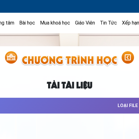
ng tâm
Bài học
Mua khoá học
Giáo Viên
Tin Tức
Xếp hạ
TẢI TÀI LIỆU
LOẠI FILE