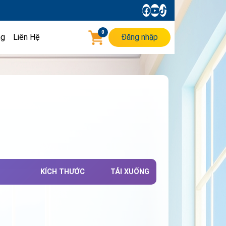
0
ng
Liên Hệ
Đăng nhập
KÍCH THƯỚC
TẢI XUỐNG