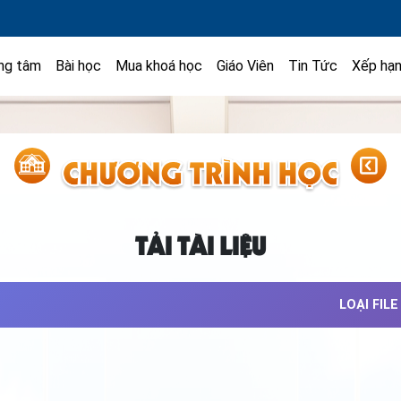
ng tâm
Bài học
Mua khoá học
Giáo Viên
Tin Tức
Xếp hạ
TẢI TÀI LIỆU
LOẠI FILE