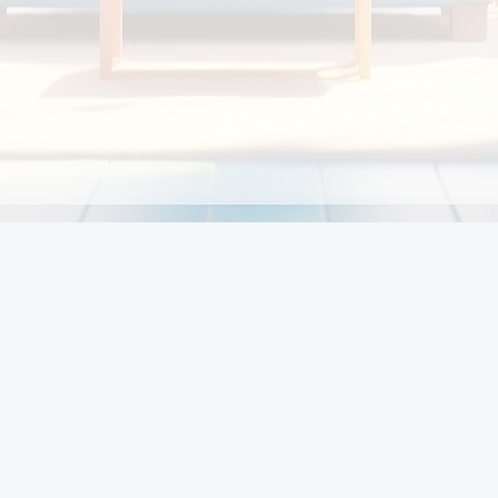
Chính sách
Li
Chính sách và điều khoản
Chính sách giao hàng
Chính sách thanh toán
p:
Chính sách đổi trả hàng
:00
Chính sách bảo vệ thông tin cá nhân của