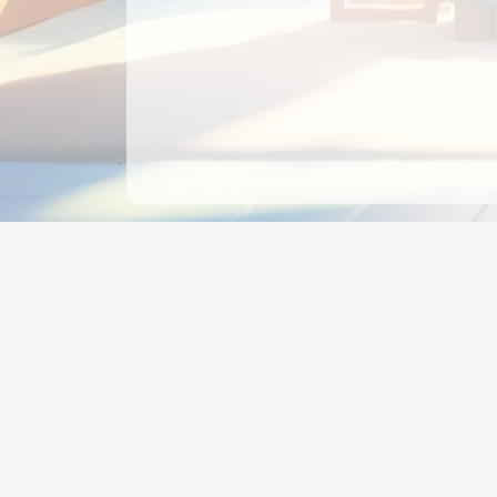
CÔNG TY CỔ PHẦN EDUPAY
GROUP
Người đại diện: NGUYỄN THỊ MAI PHƯƠNG
MST: 0319396934 - Cấp ngày: 04/02/2026 - Nơi cấ
Sở KH & ĐT TPHCM
Giờ làm việc: Thứ 2 – Thứ 6: 8:00 - 17:00 Thứ 7 : 8
- 12:00