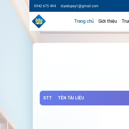
0942 675 494
ctyedupay1@gmail.com
Trang chủ
Giới thiệu
Tru
STT
TÊN TÀI LIỆU