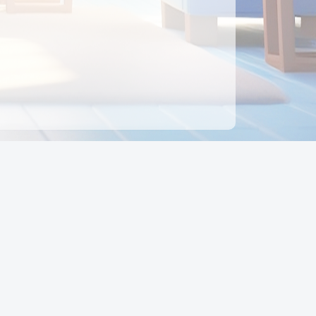
ên hệ
Địa chỉ:
Số 88, Đường Số 7, Phường Hạnh Thông,
TP Hồ Chí Minh, Việt Nam
Điện thoại:
0942 675 494
Email:
Ctyedupay1@gmail.com