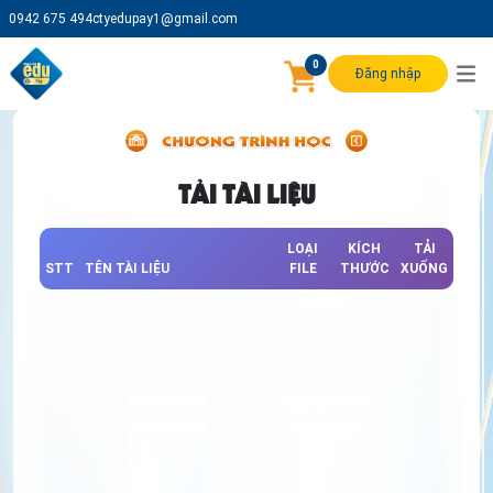
0942 675 494
ctyedupay1@gmail.com
0
Đăng nhập
TẢI TÀI LIỆU
LOẠI
KÍCH
TẢI
STT
TÊN TÀI LIỆU
FILE
THƯỚC
XUỐNG