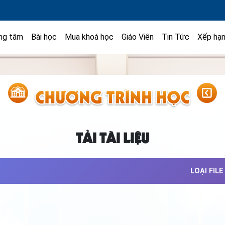
ng tâm
Bài học
Mua khoá học
Giáo Viên
Tin Tức
Xếp hạ
TẢI TÀI LIỆU
LOẠI FILE