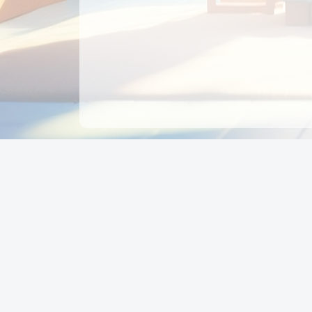
CÔNG TY CỔ PHẦN EDUPAY
GROUP
Người đại diện: NGUYỄN THỊ MAI PHƯƠNG
MST: 0319396934 - Cấp ngày: 04/02/2026 - Nơi cấ
Sở KH & ĐT TPHCM
Giờ làm việc: Thứ 2 – Thứ 6: 8:00 - 17:00 Thứ 7 : 8
- 12:00