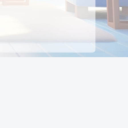
ên hệ
Địa chỉ:
Số 88, Đường Số 7, Phường Hạnh Thông,
TP Hồ Chí Minh, Việt Nam
Điện thoại:
0942 675 494
Email:
Ctyedupay1@gmail.com