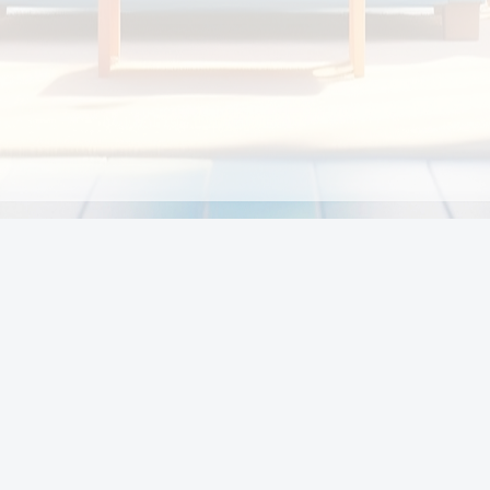
Chính sách
Li
Chính sách và điều khoản
Chính sách giao hàng
Chính sách thanh toán
p:
Chính sách đổi trả hàng
:00
Chính sách bảo vệ thông tin cá nhân của