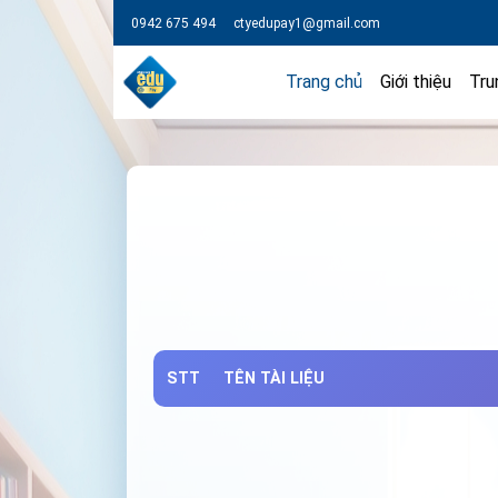
0942 675 494
ctyedupay1@gmail.com
Trang chủ
Giới thiệu
Tru
STT
TÊN TÀI LIỆU