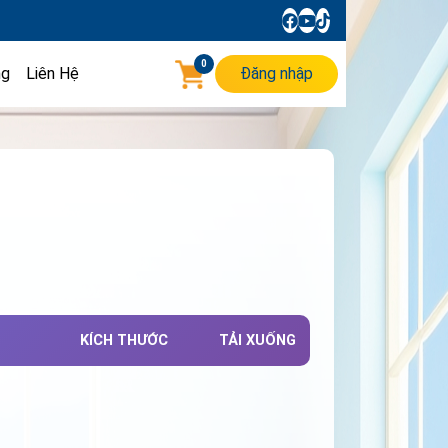
0
ng
Liên Hệ
Đăng nhập
KÍCH THƯỚC
TẢI XUỐNG