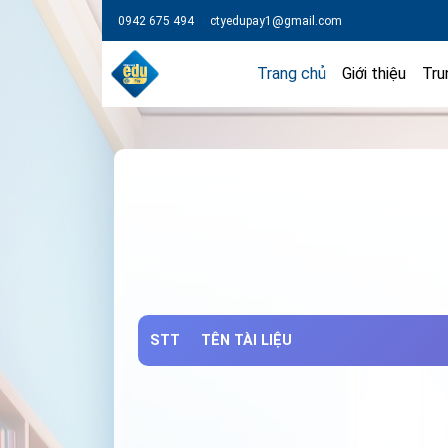
0942 675 494
ctyedupay1@gmail.com
Trang chủ
Giới thiệu
Tru
STT
TÊN TÀI LIỆU