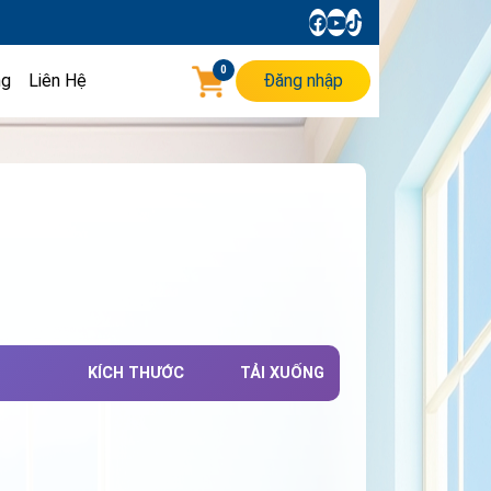
0
ng
Liên Hệ
Đăng nhập
KÍCH THƯỚC
TẢI XUỐNG