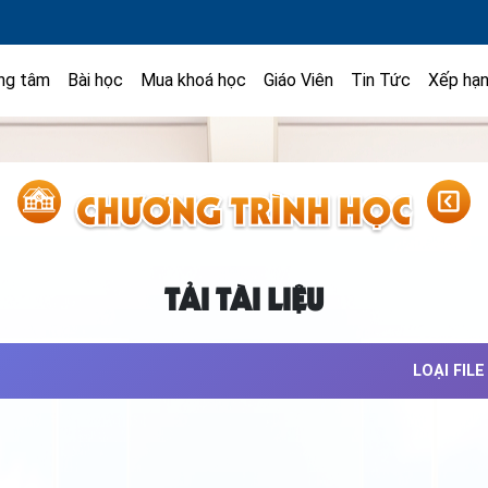
ng tâm
Bài học
Mua khoá học
Giáo Viên
Tin Tức
Xếp hạ
TẢI TÀI LIỆU
LOẠI FILE