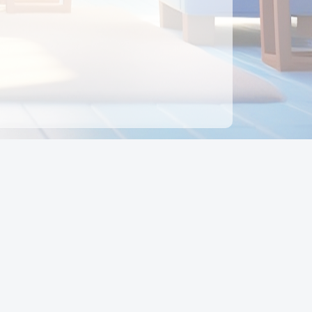
ên hệ
Địa chỉ:
Số 88, Đường Số 7, Phường Hạnh Thông,
TP Hồ Chí Minh, Việt Nam
Điện thoại:
0942 675 494
Email:
Ctyedupay1@gmail.com