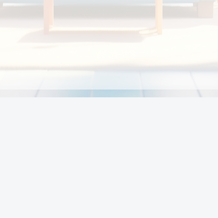
Chính sách
Li
Chính sách và điều khoản
Chính sách giao hàng
Chính sách thanh toán
p:
Chính sách đổi trả hàng
:00
Chính sách bảo vệ thông tin cá nhân của