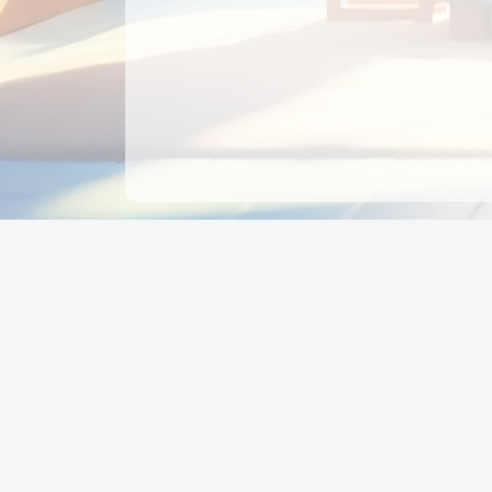
CÔNG TY CỔ PHẦN EDUPAY
GROUP
Người đại diện: NGUYỄN THỊ MAI PHƯƠNG
MST: 0319396934 - Cấp ngày: 04/02/2026 - Nơi cấ
Sở KH & ĐT TPHCM
Giờ làm việc: Thứ 2 – Thứ 6: 8:00 - 17:00 Thứ 7 : 8
- 12:00