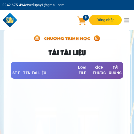
0942 675 494
ctyedupay1@gmail.com
0
Đăng nhập
TẢI TÀI LIỆU
LOẠI
KÍCH
TẢI
STT
TÊN TÀI LIỆU
FILE
THƯỚC
XUỐNG