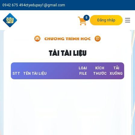
0942 675 494
ctyedupay1@gmail.com
0
Đăng nhập
TẢI TÀI LIỆU
LOẠI
KÍCH
TẢI
STT
TÊN TÀI LIỆU
FILE
THƯỚC
XUỐNG