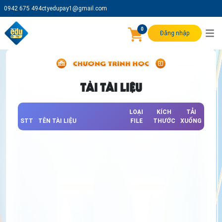
0942 675 494
ctyedupay1@gmail.com
0
Đăng nhập
TẢI TÀI LIỆU
LOẠI
KÍCH
TẢI
STT
TÊN TÀI LIỆU
FILE
THƯỚC
XUỐNG