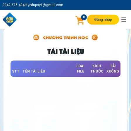
0942 675 494
ctyedupay1@gmail.com
0
Đăng nhập
TẢI TÀI LIỆU
LOẠI
KÍCH
TẢI
STT
TÊN TÀI LIỆU
FILE
THƯỚC
XUỐNG