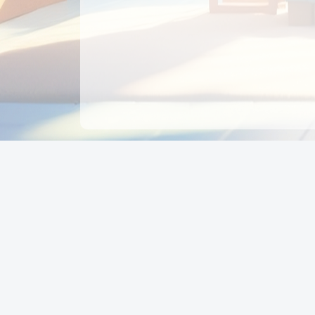
CÔNG TY CỔ PHẦN EDUPAY
GROUP
Người đại diện: NGUYỄN THỊ MAI PHƯƠNG
MST: 0319396934 - Cấp ngày: 04/02/2026 - Nơi cấ
Sở KH & ĐT TPHCM
Giờ làm việc: Thứ 2 – Thứ 6: 8:00 - 17:00 Thứ 7 : 8
- 12:00