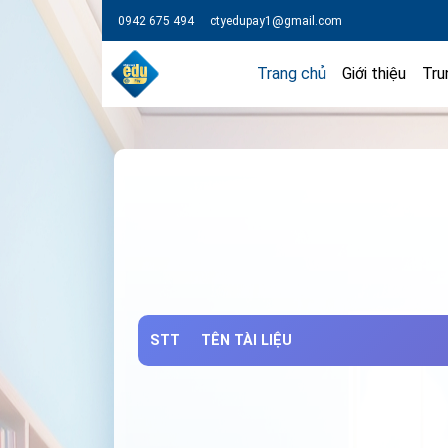
0942 675 494
ctyedupay1@gmail.com
Trang chủ
Giới thiệu
Tru
STT
TÊN TÀI LIỆU