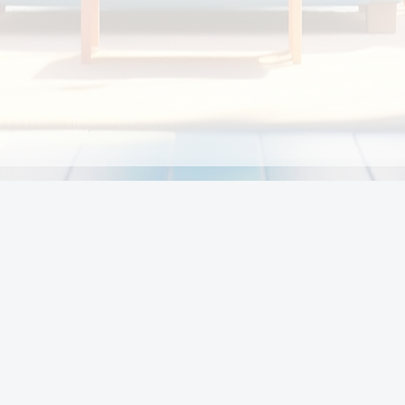
Chính sách
Li
Chính sách và điều khoản
Chính sách giao hàng
Chính sách thanh toán
p:
Chính sách đổi trả hàng
:00
Chính sách bảo vệ thông tin cá nhân của