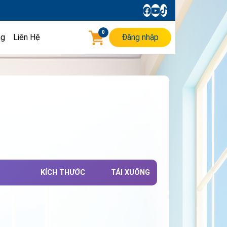
0
ng
Liên Hệ
Đăng nhập
KÍCH THƯỚC
TẢI XUỐNG