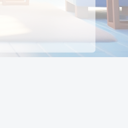
ên hệ
Địa chỉ:
Số 88, Đường Số 7, Phường Hạnh Thông,
TP Hồ Chí Minh, Việt Nam
Điện thoại:
0942 675 494
Email:
Ctyedupay1@gmail.com