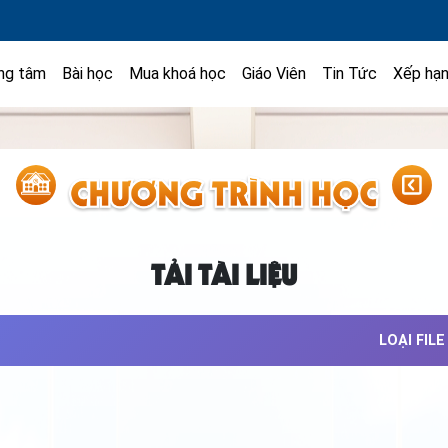
ng tâm
Bài học
Mua khoá học
Giáo Viên
Tin Tức
Xếp hạ
TẢI TÀI LIỆU
LOẠI FILE