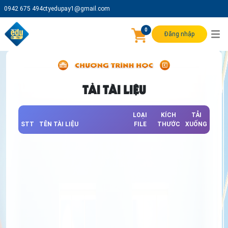
0942 675 494
ctyedupay1@gmail.com
0
Đăng nhập
TẢI TÀI LIỆU
LOẠI
KÍCH
TẢI
STT
TÊN TÀI LIỆU
FILE
THƯỚC
XUỐNG