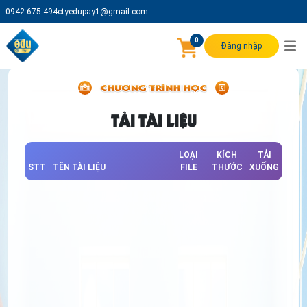
0942 675 494
ctyedupay1@gmail.com
0
Đăng nhập
TẢI TÀI LIỆU
LOẠI
KÍCH
TẢI
STT
TÊN TÀI LIỆU
FILE
THƯỚC
XUỐNG