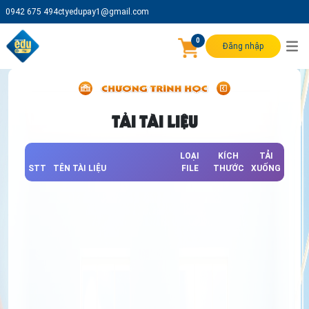
0942 675 494
ctyedupay1@gmail.com
0
Đăng nhập
TẢI TÀI LIỆU
LOẠI
KÍCH
TẢI
STT
TÊN TÀI LIỆU
FILE
THƯỚC
XUỐNG