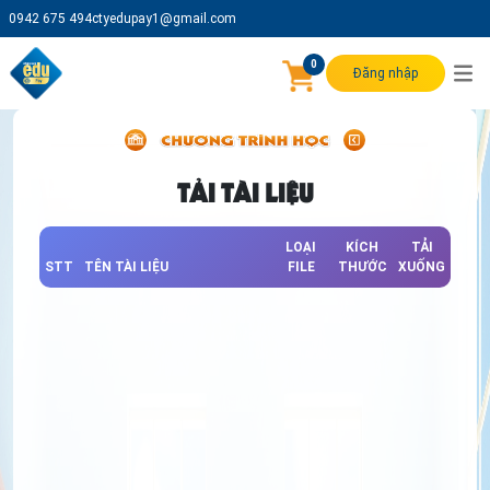
0942 675 494
ctyedupay1@gmail.com
0
Đăng nhập
TẢI TÀI LIỆU
LOẠI
KÍCH
TẢI
STT
TÊN TÀI LIỆU
FILE
THƯỚC
XUỐNG