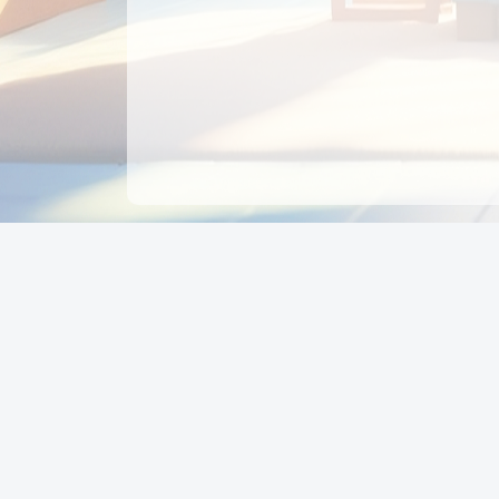
CÔNG TY CỔ PHẦN EDUPAY
GROUP
Người đại diện: NGUYỄN THỊ MAI PHƯƠNG
MST: 0319396934 - Cấp ngày: 04/02/2026 - Nơi cấ
Sở KH & ĐT TPHCM
Giờ làm việc: Thứ 2 – Thứ 6: 8:00 - 17:00 Thứ 7 : 8
- 12:00