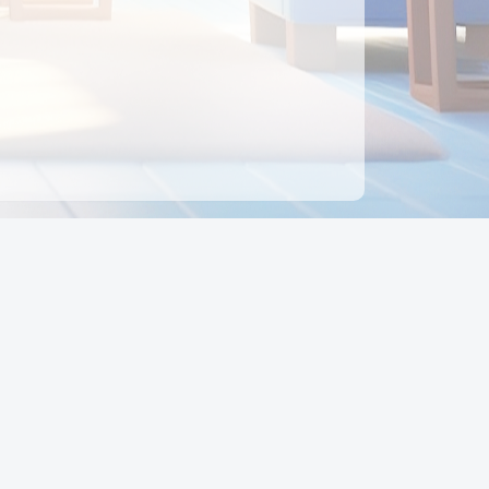
ên hệ
Địa chỉ:
Số 88, Đường Số 7, Phường Hạnh Thông,
TP Hồ Chí Minh, Việt Nam
Điện thoại:
0942 675 494
Email:
Ctyedupay1@gmail.com