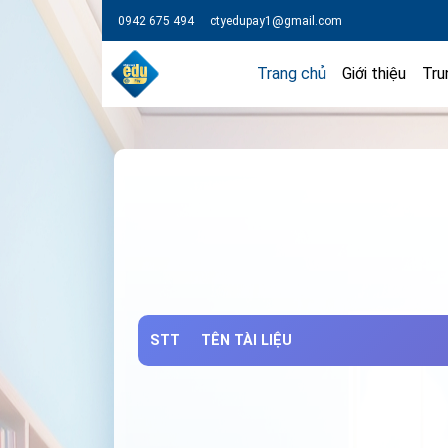
0942 675 494
ctyedupay1@gmail.com
Trang chủ
Giới thiệu
Tru
STT
TÊN TÀI LIỆU