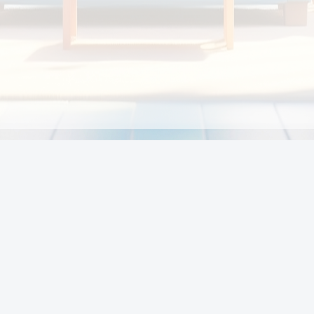
Chính sách
Li
Chính sách và điều khoản
Chính sách giao hàng
Chính sách thanh toán
p:
Chính sách đổi trả hàng
:00
Chính sách bảo vệ thông tin cá nhân của