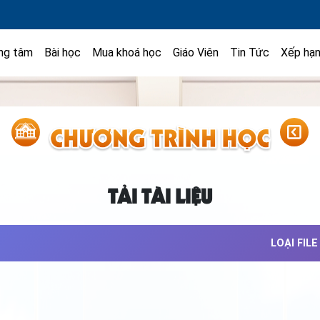
ng tâm
Bài học
Mua khoá học
Giáo Viên
Tin Tức
Xếp hạ
TẢI TÀI LIỆU
LOẠI FILE