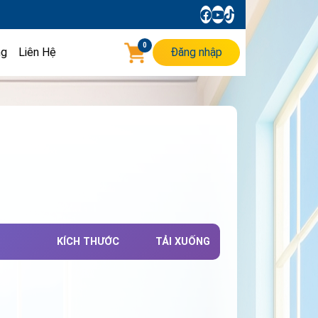
0
ng
Liên Hệ
Đăng nhập
KÍCH THƯỚC
TẢI XUỐNG