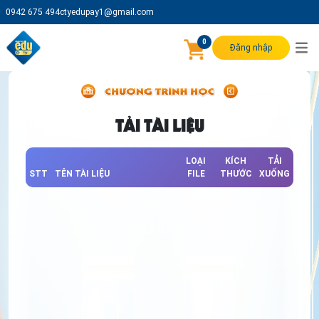
0942 675 494
ctyedupay1@gmail.com
0
Đăng nhập
TẢI TÀI LIỆU
LOẠI
KÍCH
TẢI
STT
TÊN TÀI LIỆU
FILE
THƯỚC
XUỐNG