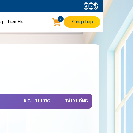
0
ng
Liên Hệ
Đăng nhập
KÍCH THƯỚC
TẢI XUỐNG