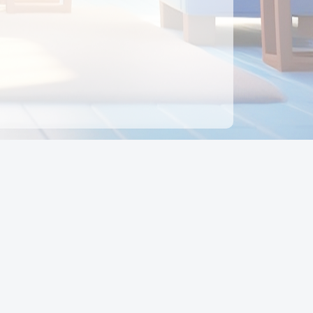
ên hệ
Địa chỉ:
Số 88, Đường Số 7, Phường Hạnh Thông,
TP Hồ Chí Minh, Việt Nam
Điện thoại:
0942 675 494
Email:
Ctyedupay1@gmail.com