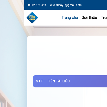
0942 675 494
ctyedupay1@gmail.com
Trang chủ
Giới thiệu
Tru
STT
TÊN TÀI LIỆU