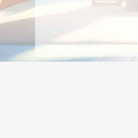
CÔNG TY CỔ PHẦN EDUPAY
GROUP
Người đại diện: NGUYỄN THỊ MAI PHƯƠNG
MST: 0319396934 - Cấp ngày: 04/02/2026 - Nơi cấ
Sở KH & ĐT TPHCM
Giờ làm việc: Thứ 2 – Thứ 6: 8:00 - 17:00 Thứ 7 : 8
- 12:00