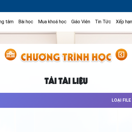
ng tâm
Bài học
Mua khoá học
Giáo Viên
Tin Tức
Xếp hạ
TẢI TÀI LIỆU
LOẠI FILE