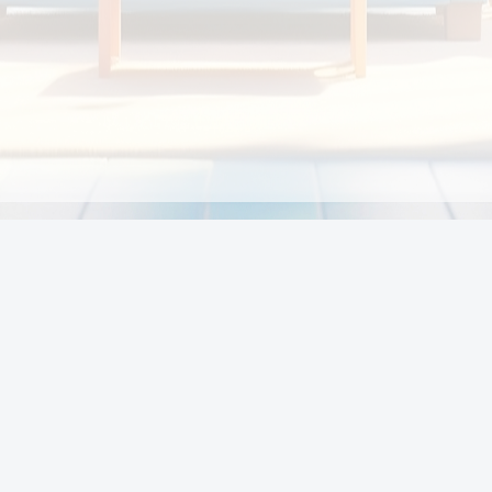
Chính sách
Li
Chính sách và điều khoản
Chính sách giao hàng
Chính sách thanh toán
p:
Chính sách đổi trả hàng
:00
Chính sách bảo vệ thông tin cá nhân của