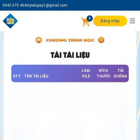
0942 675 494
ctyedupay1@gmail.com
0
Đăng nhập
TẢI TÀI LIỆU
LOẠI
KÍCH
TẢI
STT
TÊN TÀI LIỆU
FILE
THƯỚC
XUỐNG