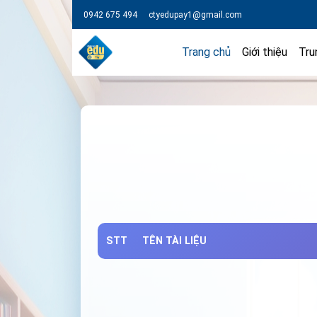
0942 675 494
ctyedupay1@gmail.com
Trang chủ
Giới thiệu
Tru
STT
TÊN TÀI LIỆU