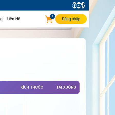
0
ng
Liên Hệ
Đăng nhập
KÍCH THƯỚC
TẢI XUỐNG