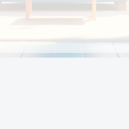
Chính sách
Li
Chính sách và điều khoản
Chính sách giao hàng
Chính sách thanh toán
p:
Chính sách đổi trả hàng
:00
Chính sách bảo vệ thông tin cá nhân của