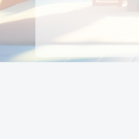
CÔNG TY CỔ PHẦN EDUPAY
GROUP
Người đại diện: NGUYỄN THỊ MAI PHƯƠNG
MST: 0319396934 - Cấp ngày: 04/02/2026 - Nơi cấ
Sở KH & ĐT TPHCM
Giờ làm việc: Thứ 2 – Thứ 6: 8:00 - 17:00 Thứ 7 : 8
- 12:00