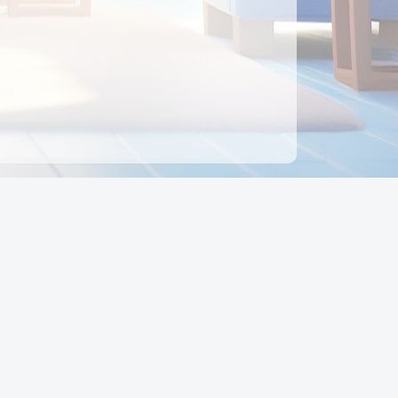
ên hệ
Địa chỉ:
Số 88, Đường Số 7, Phường Hạnh Thông,
TP Hồ Chí Minh, Việt Nam
Điện thoại:
0942 675 494
Email:
Ctyedupay1@gmail.com