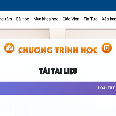
ng tâm
Bài học
Mua khoá học
Giáo Viên
Tin Tức
Xếp hạ
TẢI TÀI LIỆU
LOẠI FILE