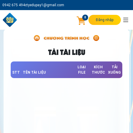
0942 675 494
ctyedupay1@gmail.com
0
Đăng nhập
TẢI TÀI LIỆU
LOẠI
KÍCH
TẢI
STT
TÊN TÀI LIỆU
FILE
THƯỚC
XUỐNG