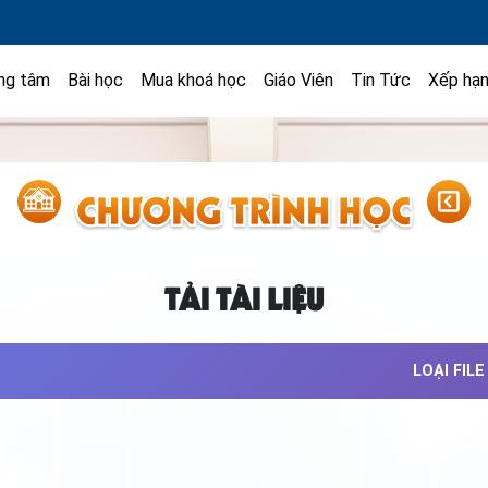
ng tâm
Bài học
Mua khoá học
Giáo Viên
Tin Tức
Xếp hạ
TẢI TÀI LIỆU
LOẠI FILE