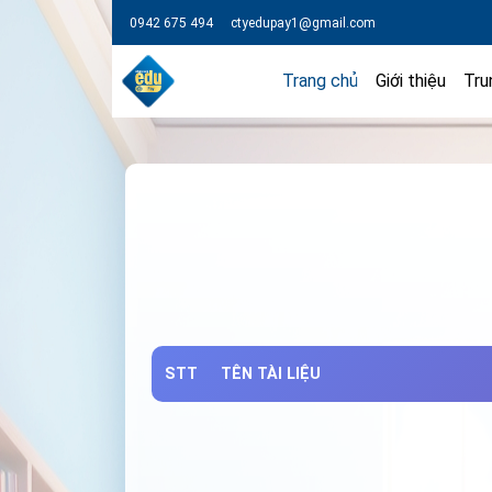
0942 675 494
ctyedupay1@gmail.com
Trang chủ
Giới thiệu
Tru
STT
TÊN TÀI LIỆU