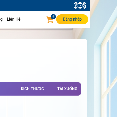
0
ng
Liên Hệ
Đăng nhập
KÍCH THƯỚC
TẢI XUỐNG