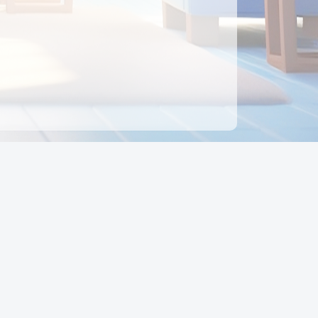
ên hệ
Địa chỉ:
Số 88, Đường Số 7, Phường Hạnh Thông,
TP Hồ Chí Minh, Việt Nam
Điện thoại:
0942 675 494
Email:
Ctyedupay1@gmail.com