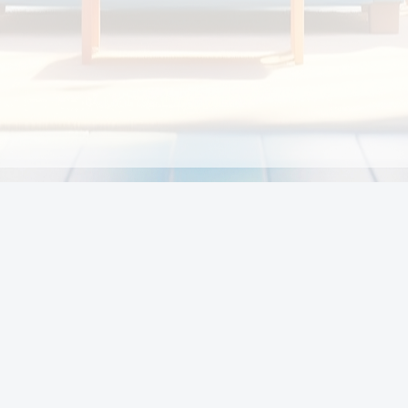
Chính sách
Li
Chính sách và điều khoản
Chính sách giao hàng
Chính sách thanh toán
p:
Chính sách đổi trả hàng
:00
Chính sách bảo vệ thông tin cá nhân của