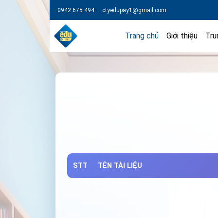
0942 675 494
ctyedupay1@gmail.com
Trang chủ
Giới thiệu
Tru
STT
TÊN TÀI LIỆU