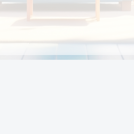
Chính sách
Li
Chính sách và điều khoản
Chính sách giao hàng
Chính sách thanh toán
p:
Chính sách đổi trả hàng
:00
Chính sách bảo vệ thông tin cá nhân của