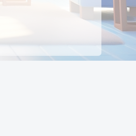
ên hệ
Địa chỉ:
Số 88, Đường Số 7, Phường Hạnh Thông,
TP Hồ Chí Minh, Việt Nam
Điện thoại:
0942 675 494
Email:
Ctyedupay1@gmail.com