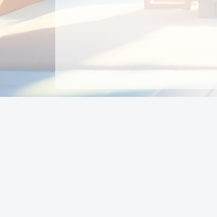
CÔNG TY CỔ PHẦN EDUPAY
GROUP
Người đại diện: NGUYỄN THỊ MAI PHƯƠNG
MST: 0319396934 - Cấp ngày: 04/02/2026 - Nơi cấ
Sở KH & ĐT TPHCM
Giờ làm việc: Thứ 2 – Thứ 6: 8:00 - 17:00 Thứ 7 : 8
- 12:00