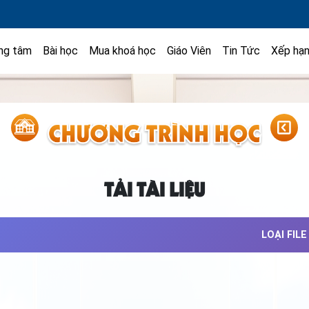
ng tâm
Bài học
Mua khoá học
Giáo Viên
Tin Tức
Xếp hạ
TẢI TÀI LIỆU
LOẠI FILE