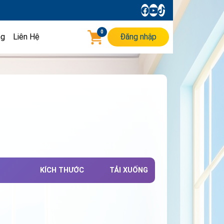
0
ng
Liên Hệ
Đăng nhập
KÍCH THƯỚC
TẢI XUỐNG