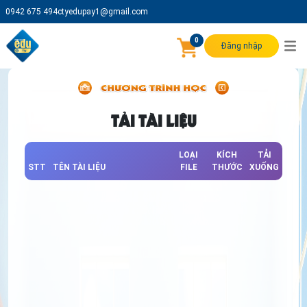
0942 675 494
ctyedupay1@gmail.com
0
Đăng nhập
TẢI TÀI LIỆU
LOẠI
KÍCH
TẢI
STT
TÊN TÀI LIỆU
FILE
THƯỚC
XUỐNG