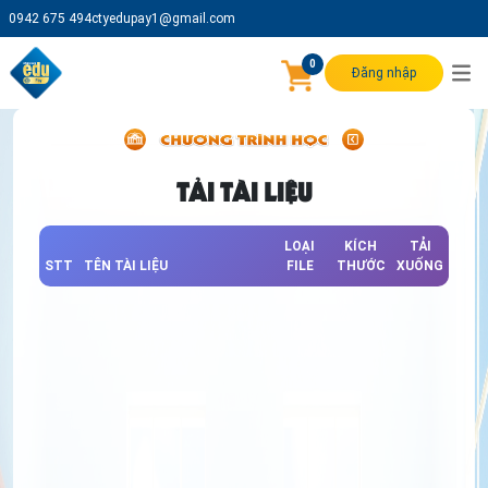
0942 675 494
ctyedupay1@gmail.com
0
Đăng nhập
TẢI TÀI LIỆU
LOẠI
KÍCH
TẢI
STT
TÊN TÀI LIỆU
FILE
THƯỚC
XUỐNG