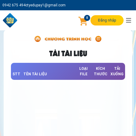
0942 675 494
ctyedupay1@gmail.com
0
Đăng nhập
TẢI TÀI LIỆU
LOẠI
KÍCH
TẢI
STT
TÊN TÀI LIỆU
FILE
THƯỚC
XUỐNG