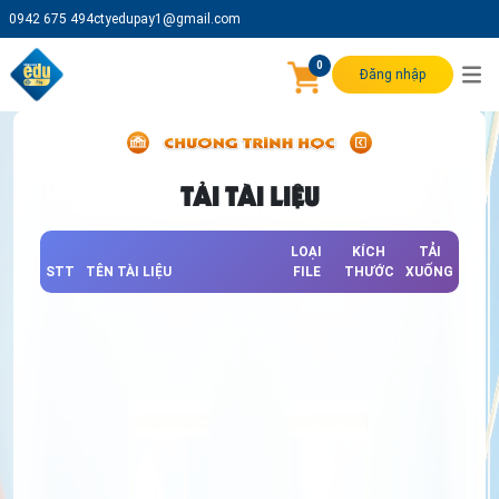
0942 675 494
ctyedupay1@gmail.com
0
Đăng nhập
TẢI TÀI LIỆU
LOẠI
KÍCH
TẢI
STT
TÊN TÀI LIỆU
FILE
THƯỚC
XUỐNG