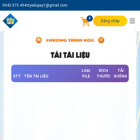
0942 675 494
ctyedupay1@gmail.com
0
Đăng nhập
TẢI TÀI LIỆU
LOẠI
KÍCH
TẢI
STT
TÊN TÀI LIỆU
FILE
THƯỚC
XUỐNG