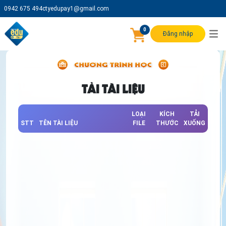
0942 675 494
ctyedupay1@gmail.com
0
Đăng nhập
TẢI TÀI LIỆU
LOẠI
KÍCH
TẢI
STT
TÊN TÀI LIỆU
FILE
THƯỚC
XUỐNG