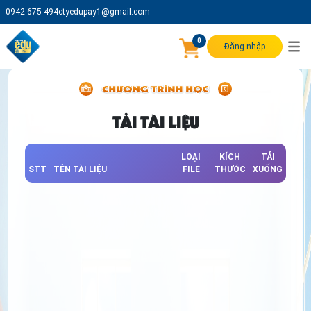
0942 675 494
ctyedupay1@gmail.com
0
Đăng nhập
TẢI TÀI LIỆU
LOẠI
KÍCH
TẢI
STT
TÊN TÀI LIỆU
FILE
THƯỚC
XUỐNG