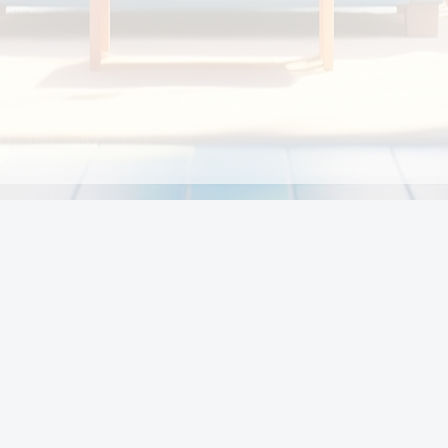
Chính sách
Li
Chính sách và điều khoản
Chính sách giao hàng
Chính sách thanh toán
p:
Chính sách đổi trả hàng
:00
Chính sách bảo vệ thông tin cá nhân của