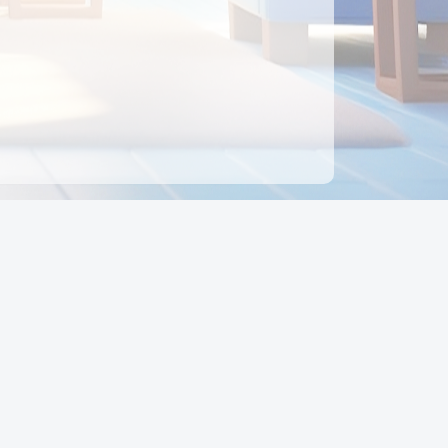
ên hệ
Địa chỉ:
Số 88, Đường Số 7, Phường Hạnh Thông,
TP Hồ Chí Minh, Việt Nam
Điện thoại:
0942 675 494
Email:
Ctyedupay1@gmail.com