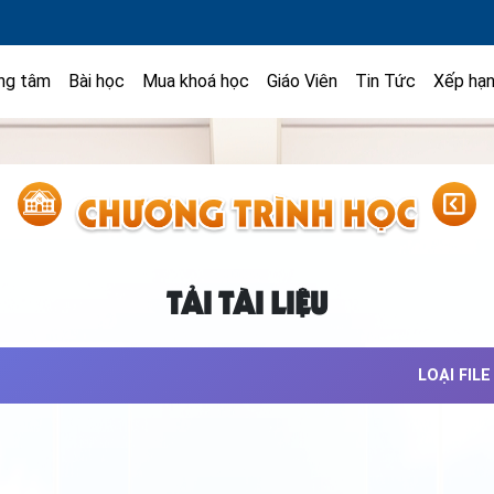
ng tâm
Bài học
Mua khoá học
Giáo Viên
Tin Tức
Xếp hạ
TẢI TÀI LIỆU
LOẠI FILE