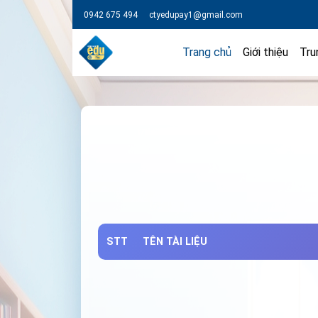
0942 675 494
ctyedupay1@gmail.com
Trang chủ
Giới thiệu
Tru
STT
TÊN TÀI LIỆU