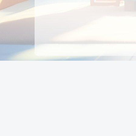
CÔNG TY CỔ PHẦN EDUPAY
GROUP
Người đại diện: NGUYỄN THỊ MAI PHƯƠNG
MST: 0319396934 - Cấp ngày: 04/02/2026 - Nơi cấ
Sở KH & ĐT TPHCM
Giờ làm việc: Thứ 2 – Thứ 6: 8:00 - 17:00 Thứ 7 : 8
- 12:00