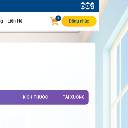
0
ng
Liên Hệ
Đăng nhập
KÍCH THƯỚC
TẢI XUỐNG