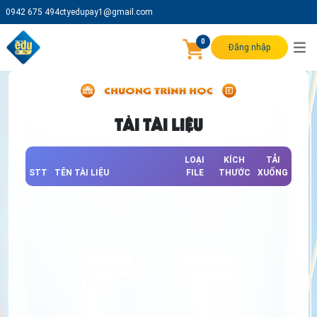
0942 675 494
ctyedupay1@gmail.com
0
Đăng nhập
TẢI TÀI LIỆU
LOẠI
KÍCH
TẢI
STT
TÊN TÀI LIỆU
FILE
THƯỚC
XUỐNG