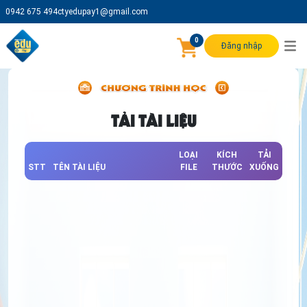
0942 675 494
ctyedupay1@gmail.com
0
Đăng nhập
TẢI TÀI LIỆU
LOẠI
KÍCH
TẢI
STT
TÊN TÀI LIỆU
FILE
THƯỚC
XUỐNG