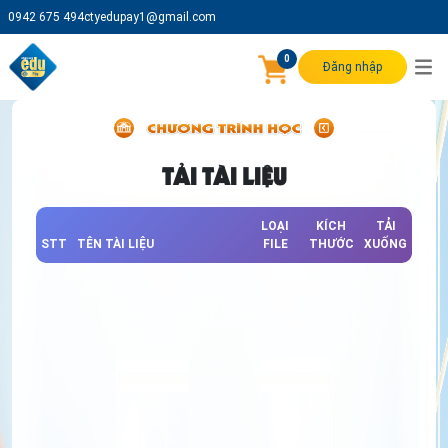
0942 675 494
ctyedupay1@gmail.com
0
Đăng nhập
TẢI TÀI LIỆU
LOẠI
KÍCH
TẢI
STT
TÊN TÀI LIỆU
FILE
THƯỚC
XUỐNG