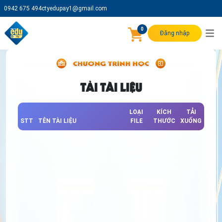
0942 675 494
ctyedupay1@gmail.com
0
Đăng nhập
TẢI TÀI LIỆU
LOẠI
KÍCH
TẢI
STT
TÊN TÀI LIỆU
FILE
THƯỚC
XUỐNG