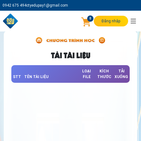
0942 675 494
ctyedupay1@gmail.com
0
Đăng nhập
TẢI TÀI LIỆU
LOẠI
KÍCH
TẢI
STT
TÊN TÀI LIỆU
FILE
THƯỚC
XUỐNG