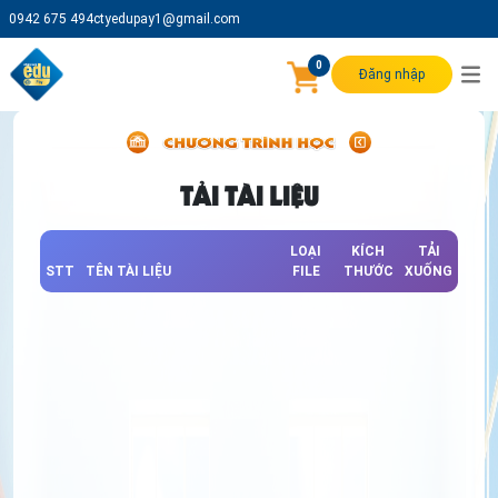
0942 675 494
ctyedupay1@gmail.com
0
Đăng nhập
TẢI TÀI LIỆU
LOẠI
KÍCH
TẢI
STT
TÊN TÀI LIỆU
FILE
THƯỚC
XUỐNG