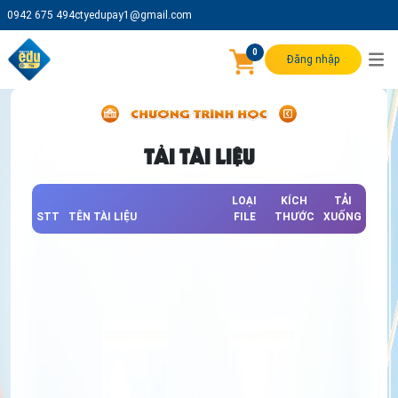
0942 675 494
ctyedupay1@gmail.com
0
Đăng nhập
TẢI TÀI LIỆU
LOẠI
KÍCH
TẢI
STT
TÊN TÀI LIỆU
FILE
THƯỚC
XUỐNG