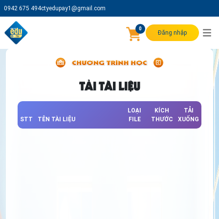
0942 675 494
ctyedupay1@gmail.com
0
Đăng nhập
TẢI TÀI LIỆU
LOẠI
KÍCH
TẢI
STT
TÊN TÀI LIỆU
FILE
THƯỚC
XUỐNG