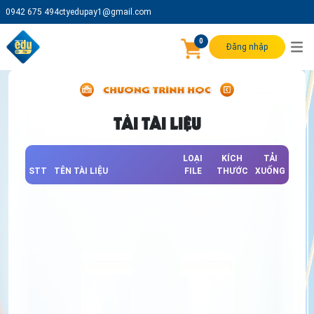
0942 675 494
ctyedupay1@gmail.com
0
Đăng nhập
TẢI TÀI LIỆU
LOẠI
KÍCH
TẢI
STT
TÊN TÀI LIỆU
FILE
THƯỚC
XUỐNG