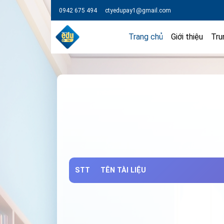
0942 675 494
ctyedupay1@gmail.com
Trang chủ
Giới thiệu
Tru
STT
TÊN TÀI LIỆU