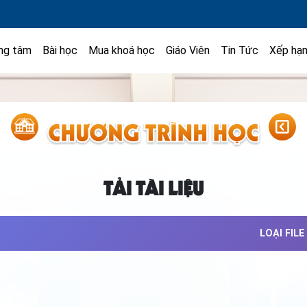
ng tâm
Bài học
Mua khoá học
Giáo Viên
Tin Tức
Xếp hạ
TẢI TÀI LIỆU
LOẠI FILE