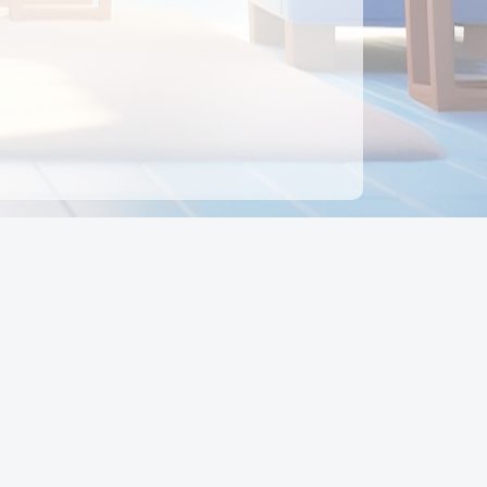
ên hệ
Địa chỉ:
Số 88, Đường Số 7, Phường Hạnh Thông,
TP Hồ Chí Minh, Việt Nam
Điện thoại:
0942 675 494
Email:
Ctyedupay1@gmail.com