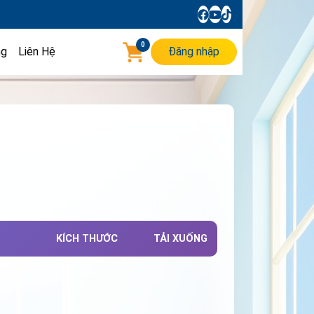
0
ng
Liên Hệ
Đăng nhập
KÍCH THƯỚC
TẢI XUỐNG