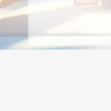
CÔNG TY CỔ PHẦN EDUPAY
GROUP
Người đại diện: NGUYỄN THỊ MAI PHƯƠNG
MST: 0319396934 - Cấp ngày: 04/02/2026 - Nơi cấ
Sở KH & ĐT TPHCM
Giờ làm việc: Thứ 2 – Thứ 6: 8:00 - 17:00 Thứ 7 : 8
- 12:00