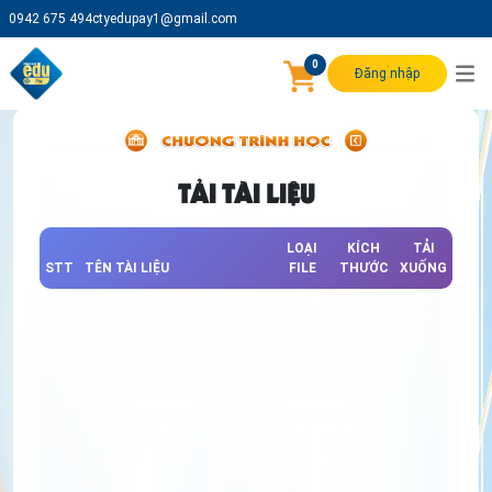
0942 675 494
ctyedupay1@gmail.com
0
Đăng nhập
TẢI TÀI LIỆU
LOẠI
KÍCH
TẢI
STT
TÊN TÀI LIỆU
FILE
THƯỚC
XUỐNG