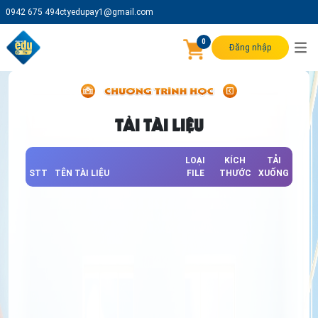
0942 675 494
ctyedupay1@gmail.com
0
Đăng nhập
TẢI TÀI LIỆU
LOẠI
KÍCH
TẢI
STT
TÊN TÀI LIỆU
FILE
THƯỚC
XUỐNG