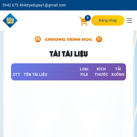
0942 675 494
ctyedupay1@gmail.com
0
Đăng nhập
TẢI TÀI LIỆU
LOẠI
KÍCH
TẢI
STT
TÊN TÀI LIỆU
FILE
THƯỚC
XUỐNG