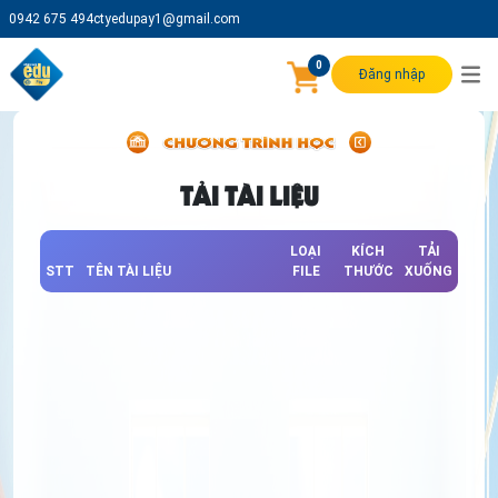
0942 675 494
ctyedupay1@gmail.com
0
Đăng nhập
TẢI TÀI LIỆU
LOẠI
KÍCH
TẢI
STT
TÊN TÀI LIỆU
FILE
THƯỚC
XUỐNG