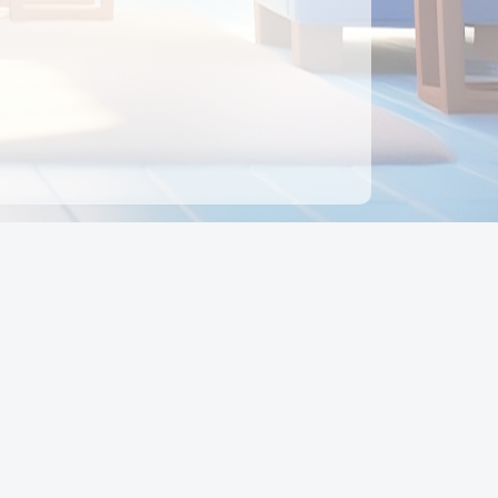
ên hệ
Địa chỉ:
Số 88, Đường Số 7, Phường Hạnh Thông,
TP Hồ Chí Minh, Việt Nam
Điện thoại:
0942 675 494
Email:
Ctyedupay1@gmail.com