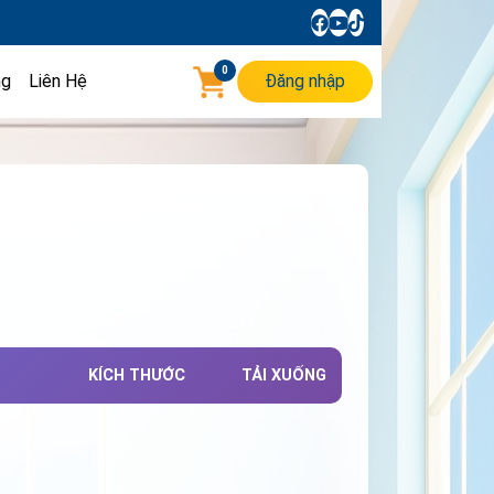
0
ng
Liên Hệ
Đăng nhập
KÍCH THƯỚC
TẢI XUỐNG