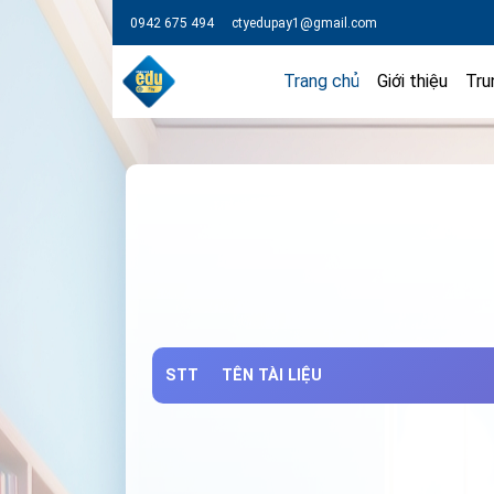
0942 675 494
ctyedupay1@gmail.com
Trang chủ
Giới thiệu
Tru
STT
TÊN TÀI LIỆU