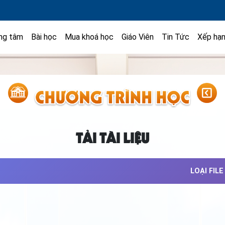
ng tâm
Bài học
Mua khoá học
Giáo Viên
Tin Tức
Xếp hạ
TẢI TÀI LIỆU
LOẠI FILE