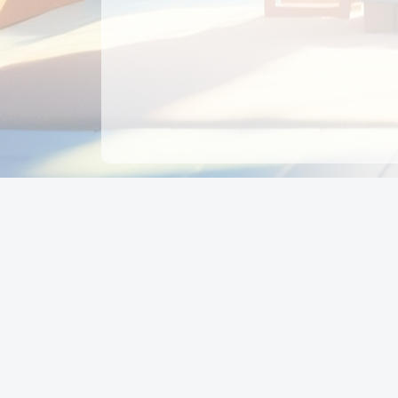
CÔNG TY CỔ PHẦN EDUPAY
GROUP
Người đại diện: NGUYỄN THỊ MAI PHƯƠNG
MST: 0319396934 - Cấp ngày: 04/02/2026 - Nơi cấ
Sở KH & ĐT TPHCM
Giờ làm việc: Thứ 2 – Thứ 6: 8:00 - 17:00 Thứ 7 : 8
- 12:00