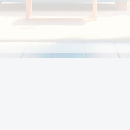
Chính sách
Li
Chính sách và điều khoản
Chính sách giao hàng
Chính sách thanh toán
p:
Chính sách đổi trả hàng
:00
Chính sách bảo vệ thông tin cá nhân của