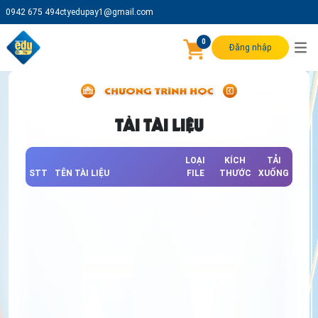
0942 675 494
ctyedupay1@gmail.com
0
Đăng nhập
TẢI TÀI LIỆU
LOẠI
KÍCH
TẢI
STT
TÊN TÀI LIỆU
FILE
THƯỚC
XUỐNG