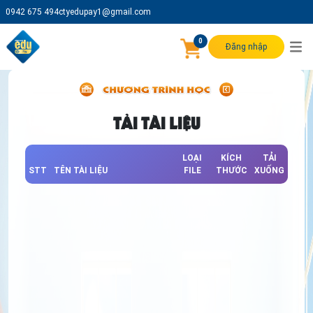
0942 675 494
ctyedupay1@gmail.com
0
Đăng nhập
TẢI TÀI LIỆU
LOẠI
KÍCH
TẢI
STT
TÊN TÀI LIỆU
FILE
THƯỚC
XUỐNG