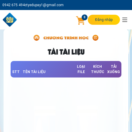
0942 675 494
ctyedupay1@gmail.com
0
Đăng nhập
TẢI TÀI LIỆU
LOẠI
KÍCH
TẢI
STT
TÊN TÀI LIỆU
FILE
THƯỚC
XUỐNG