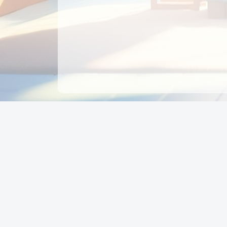
CÔNG TY CỔ PHẦN EDUPAY
GROUP
Người đại diện: NGUYỄN THỊ MAI PHƯƠNG
MST: 0319396934 - Cấp ngày: 04/02/2026 - Nơi cấ
Sở KH & ĐT TPHCM
Giờ làm việc: Thứ 2 – Thứ 6: 8:00 - 17:00 Thứ 7 : 8
- 12:00