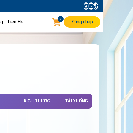
0
ng
Liên Hệ
Đăng nhập
KÍCH THƯỚC
TẢI XUỐNG