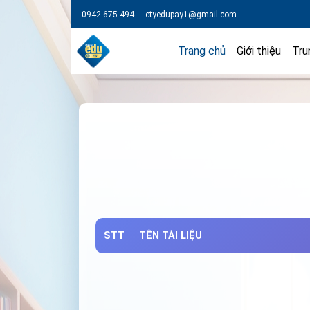
0942 675 494
ctyedupay1@gmail.com
Trang chủ
Giới thiệu
Tru
STT
TÊN TÀI LIỆU