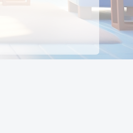
ên hệ
Địa chỉ:
Số 88, Đường Số 7, Phường Hạnh Thông,
TP Hồ Chí Minh, Việt Nam
Điện thoại:
0942 675 494
Email:
Ctyedupay1@gmail.com