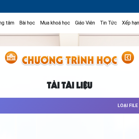
ng tâm
Bài học
Mua khoá học
Giáo Viên
Tin Tức
Xếp hạ
TẢI TÀI LIỆU
LOẠI FILE